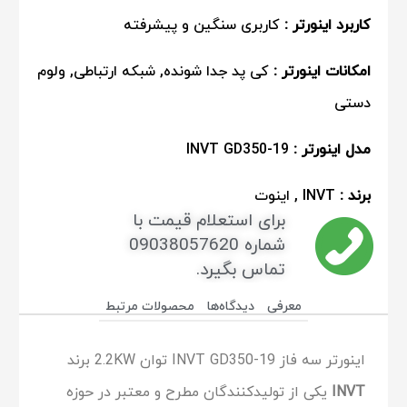
کاربرد اینورتر :
کاربری سنگین و پیشرفته
امکانات اینورتر :
کی پد جدا شونده, شبکه ارتباطی, ولوم
دستی
مدل اینورتر :
INVT GD350-19
برند :
INVT , اینوت
برای استعلام قیمت با
شماره 09038057620
تماس بگیرد.
معرفی
دیدگاه‌ها
محصولات مرتبط
اینورتر سه فاز INVT GD350-19 توان 2.2KW برند
INVT
یکی از تولیدکنندگان مطرح و معتبر در حوزه