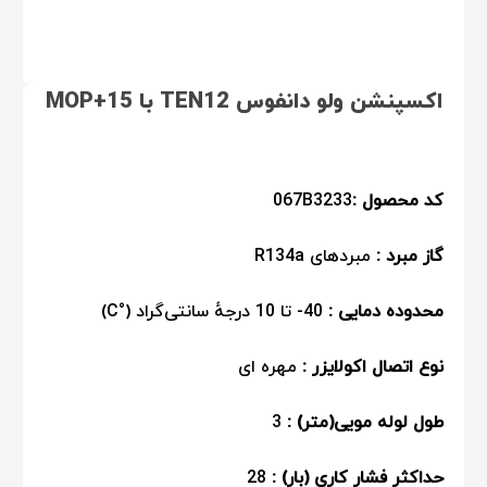
اکسپنشن ولو دانفوس TEN12 با MOP+15
کد محصول :
067B3233
گاز مبرد :
مبردهای R134a
محدوده دمایی :
40- تا 10 درجهٔ سانتی‌گراد (°C)
نوع اتصال اکولایزر :
مهره ای
طول لوله مویی(متر) :
3
حداکثر فشار کاری (بار) :‌
28