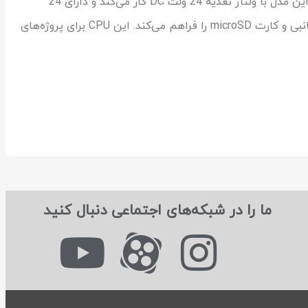
پی‌ال‌سی زیمنس مدل CPU 314C-2 DP از سری S7-300، پردازنده‌ای با توان متوسط برای پروژه‌های صنعتی کوچک تا متوسط است. این مدل با ولتاژ تغذیه 24 ولت DC کار می‌کند و دارای 24
ورودی دیجیتال و 16 خروجی دیجیتال می‌باشد. حافظه کاری 192 کیلوبایت و پشتیبانی از پروتکل MPI، امکان توسعه با ماژول‌های جانبی و کارت microSD را فراهم می‌کند. این CPU برای پروژه‌های
ما را در شبکه‌های اجتماعی دنبال کنید