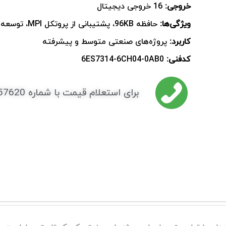
خروجی:
16 خروجی دیجیتال
ویژگی‌ها:
حافظه 96KB، پشتیبانی از پروتکل MPI، توسعه با ماژول‌های جانبی
کاربرد:
پروژه‌های صنعتی متوسط و پیشرفته
کدفنی:
6ES7314-6CH04-0AB0
برای استعلام قیمت با شماره 09038057620 تماس بگیرد.