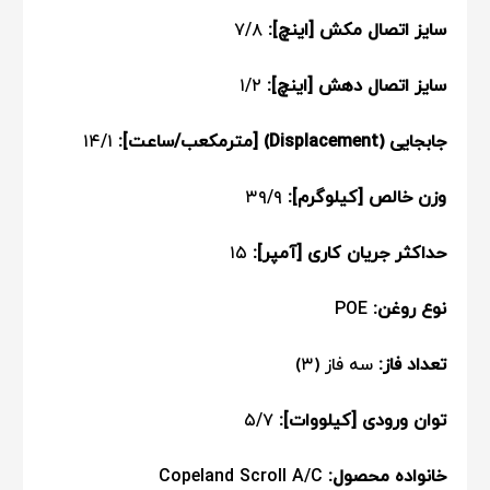
سایز اتصال مکش [اینچ]:
۷/۸
سایز اتصال دهش [اینچ]:
۱/۲
جابجایی (Displacement) [مترمکعب/ساعت]:
۱۴/۱
وزن خالص [کیلوگرم]:
۳۹/۹
حداکثر جریان کاری [آمپر]:
۱۵
نوع روغن:
POE
تعداد فاز:
سه فاز (۳)
توان ورودی [کیلووات]:
۵/۷
خانواده محصول:
Copeland Scroll A/C